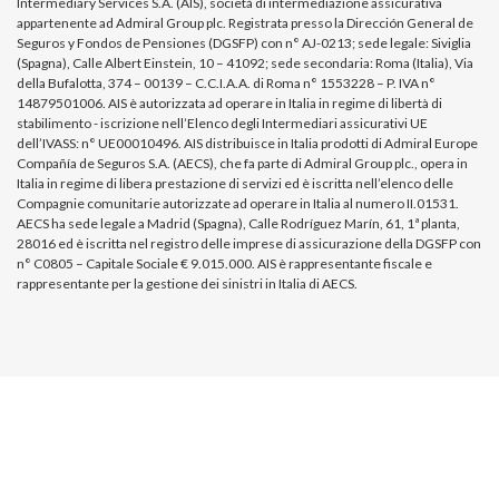
Intermediary Services S.A. (AIS), società di intermediazione assicurativa
appartenente ad Admiral Group plc. Registrata presso la Dirección General de
Seguros y Fondos de Pensiones (DGSFP) con n° AJ-0213; sede legale: Siviglia
(Spagna), Calle Albert Einstein, 10 – 41092; sede secondaria: Roma (Italia), Via
della Bufalotta, 374 – 00139 – C.C.I.A.A. di Roma n° 1553228 – P. IVA n°
14879501006. AIS è autorizzata ad operare in Italia in regime di libertà di
stabilimento - iscrizione nell’Elenco degli Intermediari assicurativi UE
dell’IVASS: n° UE00010496. AIS distribuisce in Italia prodotti di Admiral Europe
Compañía de Seguros S.A. (AECS), che fa parte di Admiral Group plc., opera in
Italia in regime di libera prestazione di servizi ed è iscritta nell’elenco delle
Compagnie comunitarie autorizzate ad operare in Italia al numero II.01531.
AECS ha sede legale a Madrid (Spagna), Calle Rodríguez Marín, 61, 1ª planta,
28016 ed è iscritta nel registro delle imprese di assicurazione della DGSFP con
n° C0805 – Capitale Sociale € 9.015.000. AIS è rappresentante fiscale e
rappresentante per la gestione dei sinistri in Italia di AECS.