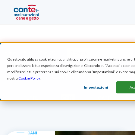
Home
Blog
Cani (7)
Questo sito utilizza cookie tecnici, analitici, di profilazione e marketing anche di 
personalizzare la tua esperienza di navigazione. Cliccando su “Accetta” acconsenti 
Risultati per
modificare le tue preferenze sui cookie cliccando su “Impostazioni” e avere mag
#
CANI (7)
nostra
Cookie Policy
.
Impostazioni
Acc
TUTTE
CANI
GATTI
CANI