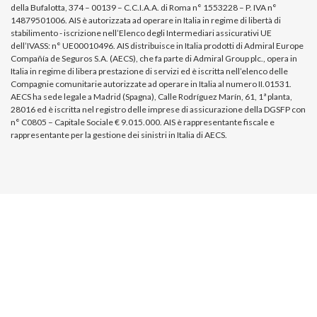
della Bufalotta, 374 – 00139 – C.C.I.A.A. di Roma n° 1553228 – P. IVA n°
14879501006. AIS è autorizzata ad operare in Italia in regime di libertà di
stabilimento - iscrizione nell’Elenco degli Intermediari assicurativi UE
dell’IVASS: n° UE00010496. AIS distribuisce in Italia prodotti di Admiral Europe
Compañía de Seguros S.A. (AECS), che fa parte di Admiral Group plc., opera in
Italia in regime di libera prestazione di servizi ed è iscritta nell’elenco delle
Compagnie comunitarie autorizzate ad operare in Italia al numero II.01531.
AECS ha sede legale a Madrid (Spagna), Calle Rodríguez Marín, 61, 1ª planta,
28016 ed è iscritta nel registro delle imprese di assicurazione della DGSFP con
n° C0805 – Capitale Sociale € 9.015.000. AIS è rappresentante fiscale e
rappresentante per la gestione dei sinistri in Italia di AECS.