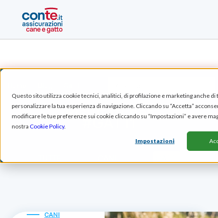
Home
Blog
Gatti
Questo sito utilizza cookie tecnici, analitici, di profilazione e marketing anche di 
personalizzare la tua esperienza di navigazione. Cliccando su “Accetta” acconsenti 
Risultati per
modificare le tue preferenze sui cookie cliccando su “Impostazioni” e avere mag
#
GATTI
nostra
Cookie Policy
.
Impostazioni
Acc
TUTTE
CANI
GATTI
CANI