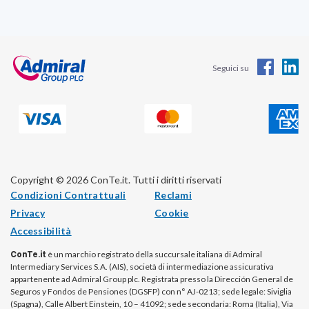
Seguici su
Copyright © 2026 ConTe.it. Tutti i diritti riservati
Condizioni Contrattuali
Reclami
Privacy
Cookie
Accessibilità
ConTe.it
è un marchio registrato della succursale italiana di Admiral
Intermediary Services S.A. (AIS), società di intermediazione assicurativa
appartenente ad Admiral Group plc. Registrata presso la Dirección General de
Seguros y Fondos de Pensiones (DGSFP) con n° AJ-0213; sede legale: Siviglia
(Spagna), Calle Albert Einstein, 10 – 41092; sede secondaria: Roma (Italia), Via