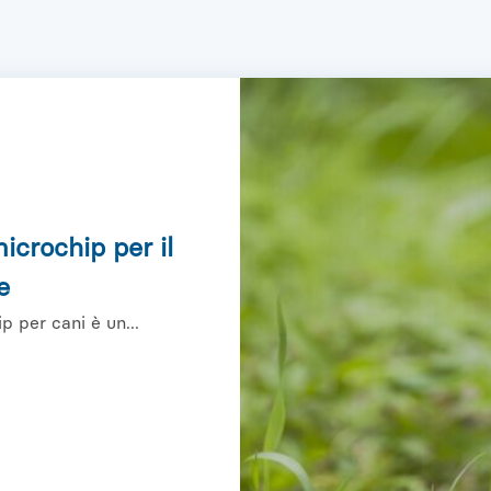
icrochip per il
e
p per cani è un...