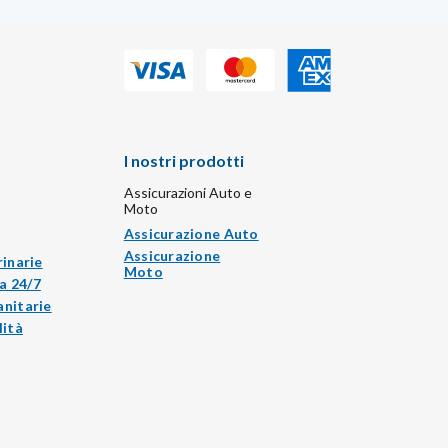
I nostri prodotti
Assicurazioni Auto e
Moto
Assicurazione Auto
Assicurazione
rinarie
Moto
a 24/7
anitarie
lità