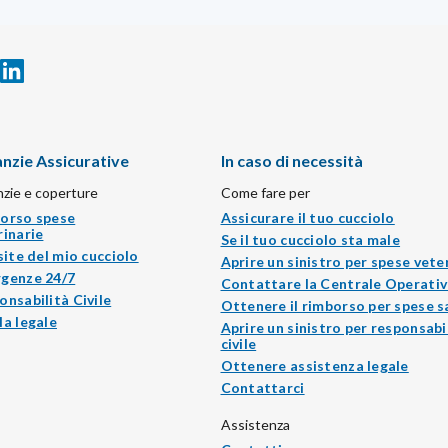
nzie Assicurative
In caso di necessità
zie e coperture
Come fare per
orso spese
Assicurare il tuo cucciolo
rinarie
Se il tuo cucciolo sta male
site del mio cucciolo
Aprire un sinistro per spese vete
genze 24/7
Contattare la Centrale Operativ
onsabilità Civile
Ottenere il rimborso per spese s
la legale
Aprire un sinistro per responsabi
civile
Ottenere assistenza legale
Contattarci
Assistenza