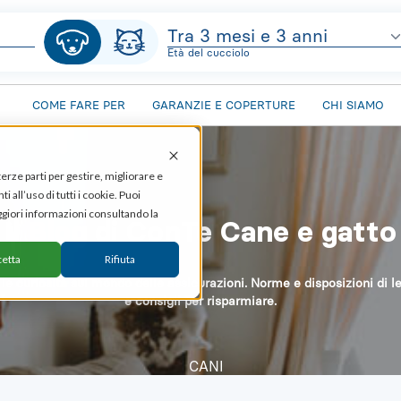
Età del cucciolo
COME FARE PER
GARANZIE E COPERTURE
CHI SIAMO
terze parti per gestire, migliorare e
all’uso di tutti i cookie. Puoi
giori informazioni consultando la
Il Blog di ConTe Cane e gatto
etta
Rifiuta
e le curiosità sul mondo delle assicurazioni. Norme e disposizioni di l
e consigli per risparmiare.
CANI