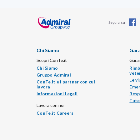
Seguici su
Chi Siamo
Gara
Scopri ConTe.it
Garan
Chi Siamo
Rimb
vete
Gruppo Admiral
Le vi
ConTe.it e i partner con cui
lavora
Emer
Informazioni Legali
Resp
Tute
Lavora con noi
ConTe.it Careers