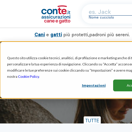
Nome cucciolo
Cani
gatti
e
più protetti,padroni più sereni.
Home
Blog
Questo sito utilizza cookie tecnici, analitici, di profilazione e marketing anche di 
personalizzare la tua esperienza di navigazione. Cliccando su “Accetta” acconsenti 
modificare le tue preferenze sui cookie cliccando su “Impostazioni” e avere mag
nostra
Cookie Policy
.
Impostazioni
Acc
Tutte le novità 
TUTTE