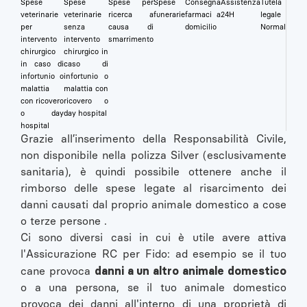
Spese
Spese
Spese per
Spese
Consegna
Assistenza
Tutela
veterinarie
veterinarie
ricerca a
funerarie
farmaci a
24H
legale
per
senza
causa di
domicilio
Normal
intervento
intervento
smarrimento
chirurgico
chirurgico in
in caso di
caso di
infortunio o
infortunio o
malattia
malattia con
con ricovero
ricovero o
o day
day hospital
hospital
Grazie all’inserimento della Responsabilità Civile,
non disponibile nella polizza Silver (esclusivamente
sanitaria), è quindi possibile ottenere anche il
rimborso delle spese legate al risarcimento dei
danni causati dal proprio animale domestico a cose
o terze persone .
Ci sono diversi casi in cui è utile avere attiva
l'Assicurazione RC per Fido: ad esempio se il tuo
danni a un altro animale domestico
cane provoca
o a una persona, se il tuo animale domestico
provoca dei danni all'interno di una proprietà di