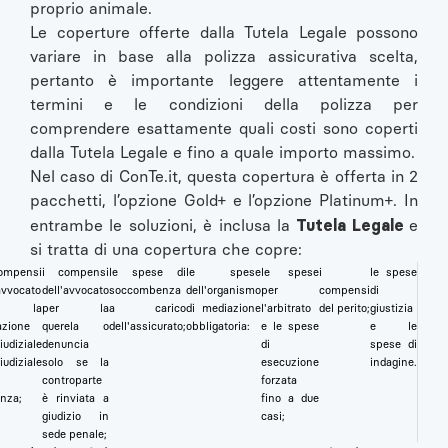
proprio animale.
Le coperture offerte dalla Tutela Legale possono
variare in base alla polizza assicurativa scelta,
pertanto è importante leggere attentamente i
termini e le condizioni della polizza per
comprendere esattamente quali costi sono coperti
dalla Tutela Legale e fino a quale importo massimo.
Nel caso di ConTe.it, questa copertura è offerta in 2
pacchetti, l’opzione Gold+ e l’opzione Platinum+. In
Tutela Legale
entrambe le soluzioni, è inclusa la
e
si tratta di una copertura che copre:
ompensi
i compensi
le spese di
le spese
le spese
i
le spese
avvocato
dell'avvocato
soccombenza
dell'organismo
per
compensi
di
r la
per la
a carico
di mediazione
l'arbitrato
del perito;
giustizia
azione
querela o
dell'assicurato;
obbligatoria:
e le spese
e le
iudiziale
denuncia
di
spese di
udiziale
solo se la
esecuzione
indagine.
controparte
forzata
enza;
è rinviata a
fino a due
giudizio in
casi;
sede penale;