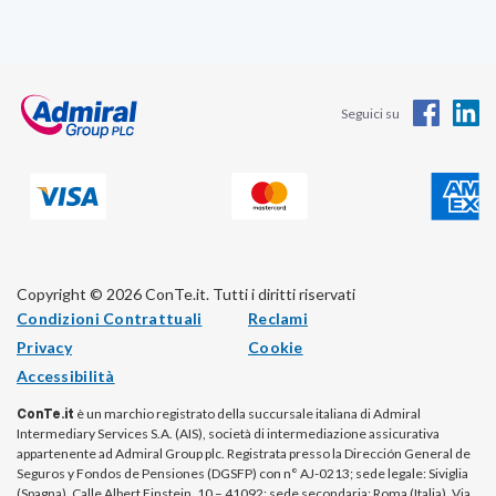
Seguici su
Copyright © 2026 ConTe.it. Tutti i diritti riservati
Condizioni Contrattuali
Reclami
Privacy
Cookie
Accessibilità
ConTe.it
è un marchio registrato della succursale italiana di Admiral
Intermediary Services S.A. (AIS), società di intermediazione assicurativa
appartenente ad Admiral Group plc. Registrata presso la Dirección General de
Seguros y Fondos de Pensiones (DGSFP) con n° AJ-0213; sede legale: Siviglia
(Spagna), Calle Albert Einstein, 10 – 41092; sede secondaria: Roma (Italia), Via