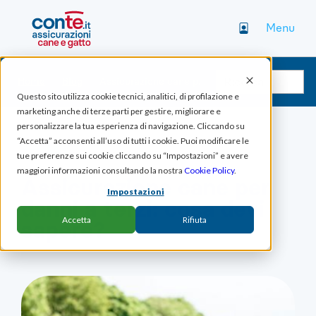
Menu
Home
Blog
Assicurazione cane per danni a terzi: cosa devi sapere?
Questo sito utilizza cookie tecnici, analitici, di profilazione e
marketing anche di terze parti per gestire, migliorare e
personalizzare la tua esperienza di navigazione. Cliccando su
“Accetta” acconsenti all’uso di tutti i cookie. Puoi modificare le
CANI
tue preferenze sui cookie cliccando su “Impostazioni” e avere
maggiori informazioni consultando la nostra
Cookie Policy
.
Assicurazione cane per
Impostazioni
danni a terzi: cosa devi
Accetta
Rifiuta
sapere?