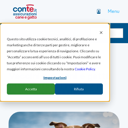
Menu
Home
Blog
Vaccini per cani e gatti: prepararsi al meglio per le vacanze estive
Questo sito utilizza cookie tecnici, analitici, di profilazione e
marketing anche di terze parti per gestire, migliorare e
personalizzare la tua esperienza di navigazione. Cliccando su
“Accetta” acconsenti all’uso di tutti i cookie. Puoi modificare le
CANI
GATTI
tue preferenze sui cookie cliccando su “Impostazioni” e avere
maggiori informazioni consultando la nostra
Cookie Policy
.
Vaccini per cani e gatti:
Impostazioni
prepararsi al meglio per
Accetta
Rifiuta
le vacanze estive