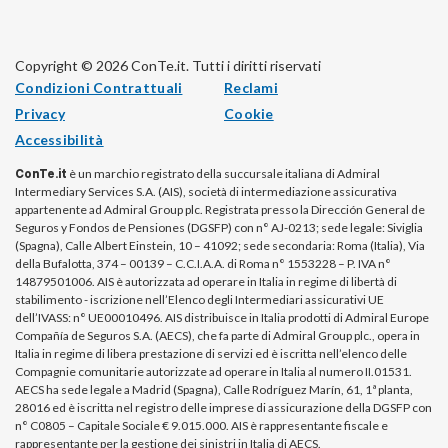
Copyright © 2026 ConTe.it. Tutti i diritti riservati
Condizioni Contrattuali
Reclami
Privacy
Cookie
Accessibilità
ConTe.it
è un marchio registrato della succursale italiana di Admiral
Intermediary Services S.A. (AIS), società di intermediazione assicurativa
appartenente ad Admiral Group plc. Registrata presso la Dirección General de
Seguros y Fondos de Pensiones (DGSFP) con n° AJ-0213; sede legale: Siviglia
(Spagna), Calle Albert Einstein, 10 – 41092; sede secondaria: Roma (Italia), Via
della Bufalotta, 374 – 00139 – C.C.I.A.A. di Roma n° 1553228 – P. IVA n°
14879501006. AIS è autorizzata ad operare in Italia in regime di libertà di
stabilimento - iscrizione nell’Elenco degli Intermediari assicurativi UE
dell’IVASS: n° UE00010496. AIS distribuisce in Italia prodotti di Admiral Europe
Compañía de Seguros S.A. (AECS), che fa parte di Admiral Group plc., opera in
Italia in regime di libera prestazione di servizi ed è iscritta nell’elenco delle
Compagnie comunitarie autorizzate ad operare in Italia al numero II.01531.
AECS ha sede legale a Madrid (Spagna), Calle Rodríguez Marín, 61, 1ª planta,
28016 ed è iscritta nel registro delle imprese di assicurazione della DGSFP con
n° C0805 – Capitale Sociale € 9.015.000. AIS è rappresentante fiscale e
rappresentante per la gestione dei sinistri in Italia di AECS.