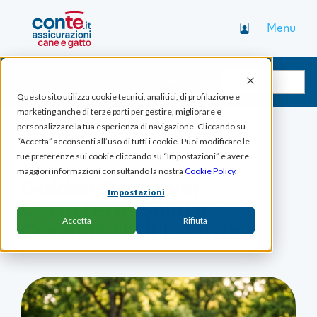
Menu
Home
Blog
Golden Retriever: Carattere, Salute e Consigli Utili | ConTe.it
Questo sito utilizza cookie tecnici, analitici, di profilazione e
marketing anche di terze parti per gestire, migliorare e
personalizzare la tua esperienza di navigazione. Cliccando su
“Accetta” acconsenti all’uso di tutti i cookie. Puoi modificare le
CANI
GATTI
tue preferenze sui cookie cliccando su “Impostazioni” e avere
maggiori informazioni consultando la nostra
Cookie Policy
.
Golden Retriever:
Impostazioni
Carattere, Salute e
Accetta
Rifiuta
Consigli Utili | ConTe.it