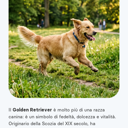
Golden Retriever
Il
è molto più di una razza
canina: è un simbolo di fedeltà, dolcezza e vitalità.
Originario della Scozia del XIX secolo, ha