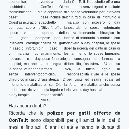
economico, la
venduta da
da ConTe.it. Il pacchetto offre una
cosiddetta
ConTe.it. Oltre
copertura senza eguali e include
“assicurazione di
alle coperture di
le spese veterinarie per interventi
base”.
base incluse del
chirurgici in caso di infortunio o
Quest’assicurazione
pacchetto
malattia con ricovero o day
per gatti copre le
"Silver", offre la
hospital, le spese veterinarie
spese veterinarie
copertura delle
senza intervento chirurgico in
del gatto per
spese per la
caso di infortunio o malattia con
interventi chirurgici
ricerca del gatto
ricovero o day hospital, le spese
in caso di infortunio
in caso di
per la ricerca del gatto in caso di
o malattia con
smarrimento, le
smarrimento, le spese funerarie,
ricovero o day
spese funerarie,
la consegna di farmaci a
hospital, ma anche
la consegna di
domicilio, l'assistenza 24 ore su
le spese veterinarie
farmaci a
24, la tutela legale, la
senza intervento
domicilio,
responsabilità civile e le spese
chirurgico in caso di
l'assistenza 24
per visite ed esami legate ad
infortunio o malattia,
ore su 24, la
infortuni o malattie, anche senza
anche con ricovero
tutela legale e la
ricovero o day hospital.
o day hospital;
responsabilità
civile;
Hai ancora dubbi?
polizze per gatti offerte da
Ricorda che le
ConTe.it
sono disponibili per gli amici felini dai 6
mesi e fino agli 8 anni di età e hanno la durata di