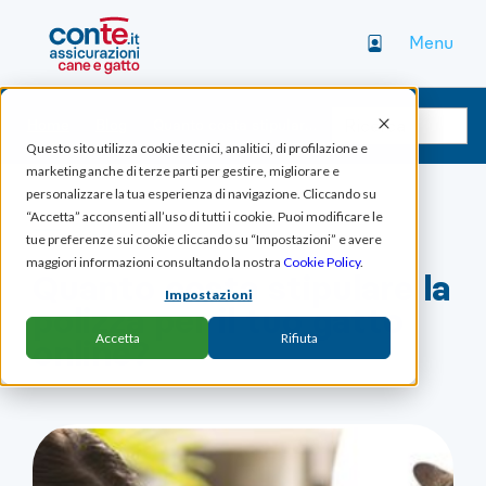
Menu
Home
Blog
Quanto costa stipulare la polizza per il tuo gatto online?
Questo sito utilizza cookie tecnici, analitici, di profilazione e
marketing anche di terze parti per gestire, migliorare e
personalizzare la tua esperienza di navigazione. Cliccando su
“Accetta” acconsenti all’uso di tutti i cookie. Puoi modificare le
GATTI
tue preferenze sui cookie cliccando su “Impostazioni” e avere
maggiori informazioni consultando la nostra
Cookie Policy
.
Quanto costa stipulare la
Impostazioni
polizza per il tuo gatto
Accetta
Rifiuta
online?