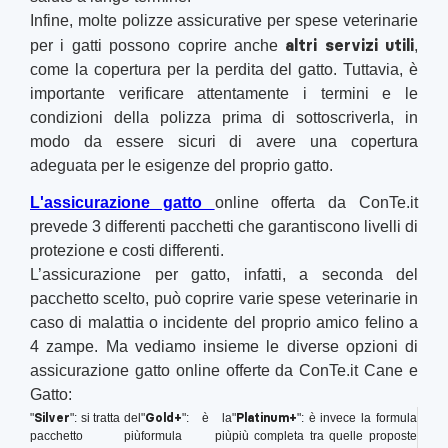
Infine, molte polizze assicurative per spese veterinarie
altri servizi utili
per i gatti possono coprire anche
,
come la copertura per la perdita del gatto. Tuttavia, è
importante verificare attentamente i termini e le
condizioni della polizza prima di sottoscriverla, in
modo da essere sicuri di avere una copertura
adeguata per le esigenze del proprio gatto.
L'assicurazione gatto
online offerta da ConTe.it
prevede 3 differenti pacchetti che garantiscono livelli di
protezione e costi differenti.
L’assicurazione per gatto, infatti, a seconda del
pacchetto scelto, può coprire varie spese veterinarie in
caso di malattia o incidente del proprio amico felino a
4 zampe. Ma vediamo insieme le diverse opzioni di
assicurazione gatto online offerte da ConTe.it Cane e
Gatto:
Silver
Gold+
Platinum+
"
": si tratta del
"
": è la
"
": è invece la formula
pacchetto più
formula più
più completa tra quelle proposte