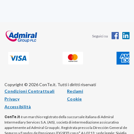
Seguici su
Copyright © 2026 ConTe.it. Tutti i diritti riservati
Condizioni Contrattuali
Reclami
Privacy
Cookie
Accessibilità
ConTe.it
è un marchio registrato della succursale italiana di Admiral
Intermediary Services S.A. (AIS), società di intermediazione assicurativa
appartenente ad Admiral Group plc. Registrata presso la Dirección General de
Seguros y Fondos de Pensiones (DGSFP) con n° AJ-0213; sede legale: Siviglia