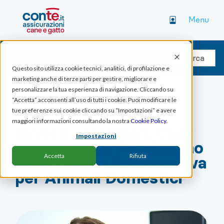
Menu
Home
Blog
Sinistri veterinari: Cosa sono e come Funzionano nella Polizza Assicurativa per Animali Domestici
Questo sito utilizza cookie tecnici, analitici, di profilazione e
marketing anche di terze parti per gestire, migliorare e
personalizzare la tua esperienza di navigazione. Cliccando su
“Accetta” acconsenti all’uso di tutti i cookie. Puoi modificare le
CANI
GATTI
tue preferenze sui cookie cliccando su “Impostazioni” e avere
maggiori informazioni consultando la nostra
Cookie Policy
.
Sinistri veterinari: Cosa
Impostazioni
sono e come Funzionano
Accetta
Rifiuta
nella Polizza Assicurativa
per Animali Domestici